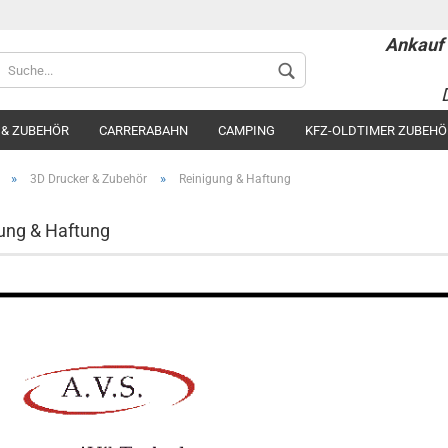
Ankauf 
Sprache auswählen
 & ZUBEHÖR
CARRERABAHN
CAMPING
KFZ-OLDTIMER ZUBEHÖ
»
»
3D Drucker & Zubehör
Reinigung & Haftung
ung & Haftung
Konto 
Passwo