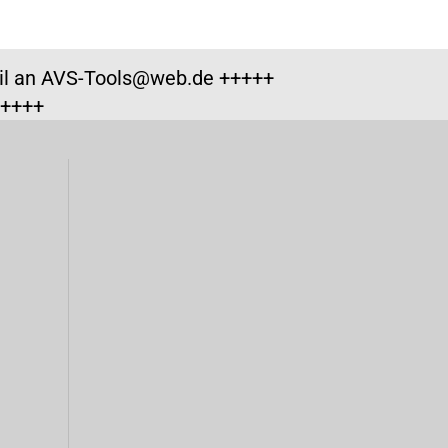
ail an AVS-Tools@web.de +++++
+++++