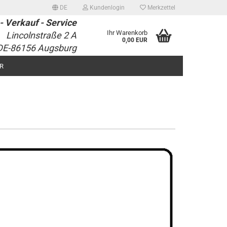
DE
Kundenlogin
Merkzettel
- Verkauf - Service
Ihr Warenkorb
Lincolnstraße 2 A
0,00 EUR
DE-86156 Augsburg
R
erstellen
rt vergessen?