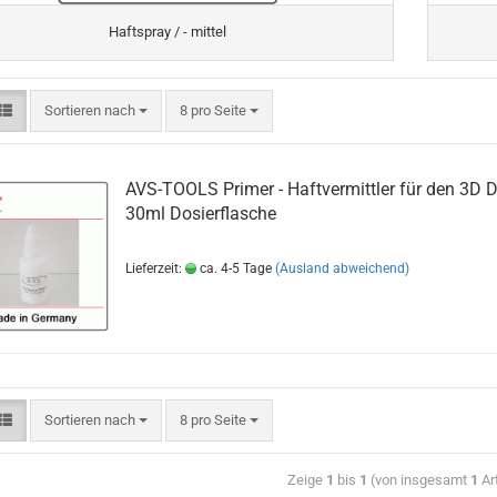
Haftspray / - mittel
Sortieren nach
8 pro Seite
AVS-TOOLS Primer - Haftvermittler für den 3D D
30ml Dosierflasche
Lieferzeit:
ca. 4-5 Tage
(Ausland abweichend)
Sortieren nach
8 pro Seite
Zeige
1
bis
1
(von insgesamt
1
Art